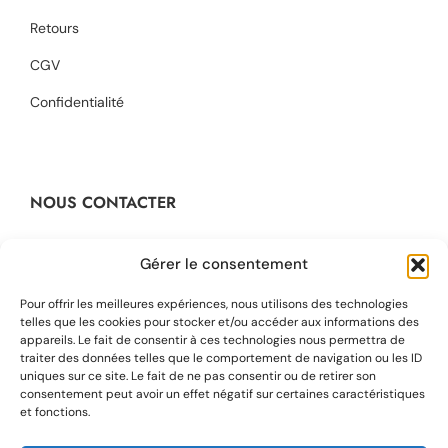
Retours
CGV
Confidentialité
NOUS CONTACTER
Contact@dikta.fr
Gérer le consentement
+33 623 45 43 22
Pour offrir les meilleures expériences, nous utilisons des technologies
telles que les cookies pour stocker et/ou accéder aux informations des
appareils. Le fait de consentir à ces technologies nous permettra de
48 rue Barbaroux
traiter des données telles que le comportement de navigation ou les ID
13001 Marseille, France
uniques sur ce site. Le fait de ne pas consentir ou de retirer son
consentement peut avoir un effet négatif sur certaines caractéristiques
et fonctions.