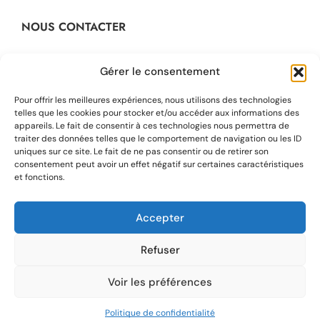
NOUS CONTACTER
Contact@dikta.fr
Gérer le consentement
+33 623 45 43 22
Pour offrir les meilleures expériences, nous utilisons des technologies
telles que les cookies pour stocker et/ou accéder aux informations des
appareils. Le fait de consentir à ces technologies nous permettra de
48 rue Barbaroux
traiter des données telles que le comportement de navigation ou les ID
13001 Marseille, France
uniques sur ce site. Le fait de ne pas consentir ou de retirer son
consentement peut avoir un effet négatif sur certaines caractéristiques
et fonctions.
Accepter
Refuser
© 2025 ALL RIGHT RESERVED. MADE WITH LOVE BY
Voir les préférences
MYSELF
0
Politique de confidentialité
Home
Shop
Wishlist
Sign in
More