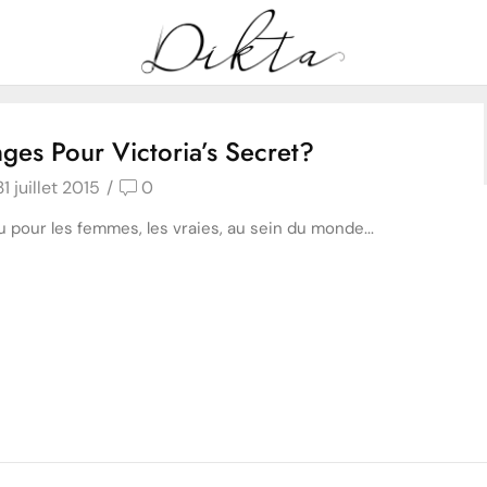
Home
Posts tagged "eau de parfum"
Tag: eau de parfum
es Pour Victoria’s Secret?
1 juillet 2015
/
0
pour les femmes, les vraies, au sein du monde...