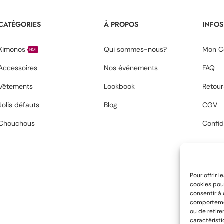
CATÉGORIES
À PROPOS
INFOS
Kimonos
Qui sommes-nous?
Mon C
HOT
Accessoires
Nos événements
FAQ
Vêtements
Lookbook
Retour
Jolis défauts
Blog
CGV
Chouchous
Confid
Pour offrir 
cookies pour
consentir à
comportement
ou de retire
caractéristi