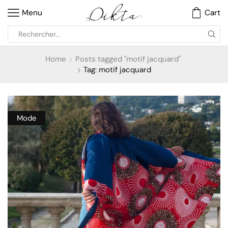
Menu
Cart
Home
Posts tagged "motif jacquard"
Tag: motif jacquard
Mode