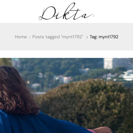
Home
Posts tagged "mynt1792"
Tag: mynt1792