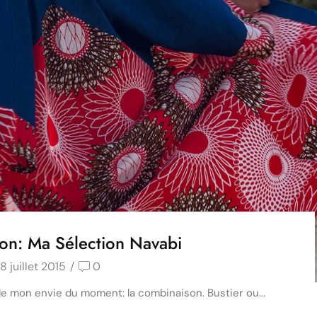
on: Ma Sélection Navabi
8 juillet 2015
/
0
 de mon envie du moment: la combinaison. Bustier ou...