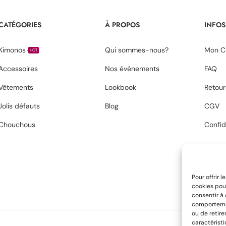
CATÉGORIES
À PROPOS
INFOS
Kimonos
Qui sommes-nous?
Mon C
HOT
Accessoires
Nos événements
FAQ
Vêtements
Lookbook
Retour
Jolis défauts
Blog
CGV
Chouchous
Confid
Pour offrir 
cookies pour
consentir à
comportement
ou de retire
caractéristi