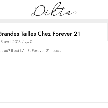
Home
Posts tagged "printemps"
Tag: printemps
randes Tailles Chez Forever 21
8 avril 2018
/
0
 est où? Il est LÀ!! Et Forever 21 nous...