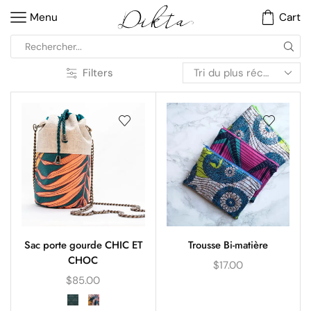
Menu
Cart
Filters
Sac porte gourde CHIC ET
Trousse Bi-matière
CHOC
$
17.00
$
85.00