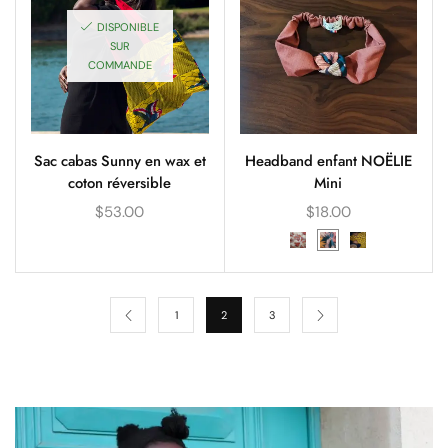
DISPONIBLE
SUR
COMMANDE
Sac cabas Sunny en wax et
Headband enfant NOËLIE
coton réversible
Mini
$
53.00
$
18.00
1
2
3