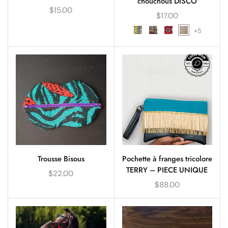
chouchous DISCO
$
15.00
$
17.00
+5
Trousse Bisous
Pochette à franges tricolore
TERRY – PIECE UNIQUE
$
22.00
$
88.00