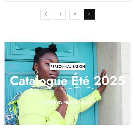
1
2
3
PERSONNALISATION
Catalogue
Été
2025
JE CHOISIS MES OPTIONS