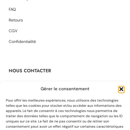
FAQ
Retours
CGV
Confidentialité
NOUS CONTACTER
Contact@dikta.fr
Gérer le consentement
+33 623 45 43 22
Pour offrir les meilleures expériences, nous utilisons des technologies
telles que les cookies pour stocker et/ou accéder aux informations des
appareils. Le fait de consentir à ces technologies nous permettra de
48 rue Barbaroux
traiter des données telles que le comportement de navigation ou les ID
13001 Marseille, France
uniques sur ce site. Le fait de ne pas consentir ou de retirer son
consentement peut avoir un effet négatif sur certaines caractéristiques