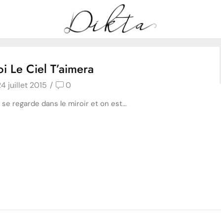
Home
Posts tagged "qualités"
Tag: qualités
i Le Ciel T’aimera
4 juillet 2015
/
0
 se regarde dans le miroir et on est...