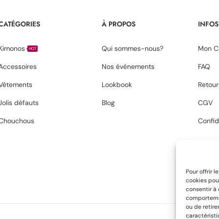
CATÉGORIES
À PROPOS
INFOS
Kimonos
Qui sommes-nous?
Mon C
HOT
Accessoires
Nos événements
FAQ
Vêtements
Lookbook
Retour
Jolis défauts
Blog
CGV
Chouchous
Confid
Pour offrir 
cookies pour
consentir à
comportement
ou de retire
caractéristi